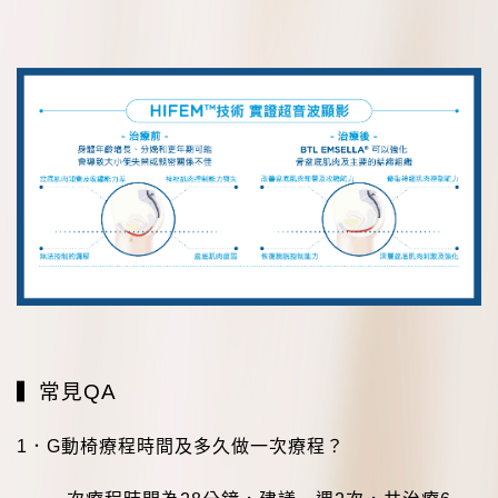
▍常見
QA
1
．
G
動椅療程時間及多久做一次療程？