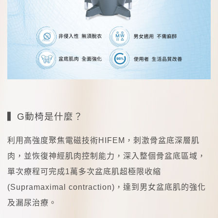
▍
G
動椅是什麼？
利用高強度聚焦電磁技術
HIFEM
，刺激骨盆底深層肌
肉，並恢復神經肌肉控制能力，深入整個骨盆底區域，
單次療程可完成
1
萬多次盆底肌超極限收縮
(Supramaximal contraction)
，達到男女盆底肌的強化
及漏尿治療。