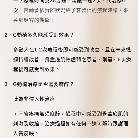
一次療程時間為
28
分鐘，建議一週
2
次，共治療
6
次，
醫師會依實際狀況給予客製化的療程建議，來
達到顧客的期望。
2
．
G
動椅多久能感受到效果？
多數人在
1-2
次療程後即可感受到改善，且在未來幾
週持續改善，骨盆底肌較虛弱之患者，則需
3-6
次療
程後可感受到效果。
3
．
G
動椅治療是否需要麻醉？
此為非侵入性治療
，不會疼痛無須麻醉，過程中可感受到骨盆底肌的
刺激及收縮，治療過程如有任何不適可隨時跟護理
人員反映。