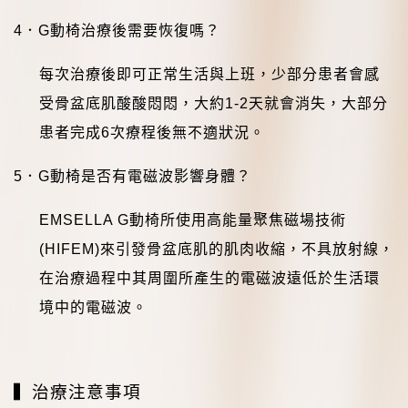
4
．
G
動椅治療後需要恢復嗎？
每次治療後即可正常生活與上班，少部分患者會感
受骨盆底肌酸酸悶悶，大約
1-2
天就會消失，大部分
患者完成
6
次療程後無不適狀況。
5
．
G
動椅是否有電磁波影響身體？
EMSELLA G
動椅所使用高能量聚焦磁場技術
(HIFEM)
來引發骨盆底肌的肌肉收縮，不具放射線，
在治療過程中其周圍所產生的電磁波遠低於生活環
境中的電磁波。
▍治療注意事項