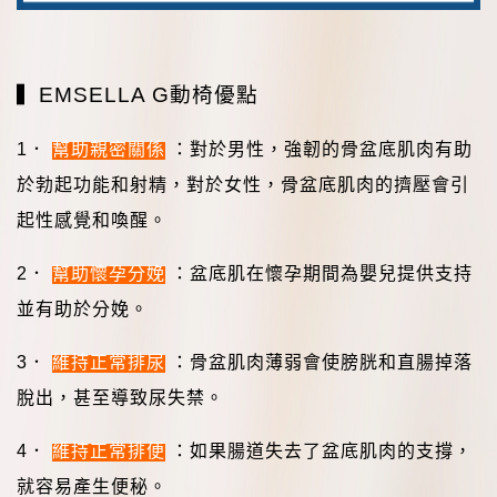
▍
EMSELLA G
動椅
優點
1
．
幫助親密關係
：對於男性，強韌的骨盆底肌肉有助
於勃起功能和射精，對於女性，骨盆底肌肉的擠壓會引
起性感覺和喚醒。
2
．
幫助懷孕分娩
：盆底肌在懷孕期間為嬰兒提供支持
並有助於分娩。
3
．
維持正常排尿
：骨盆肌肉薄弱會使膀胱和直腸掉落
脫出，甚至導致尿失禁。
4
．
維持正常排便
：如果腸道失去了盆底肌肉的支撐，
就容易產生便秘。