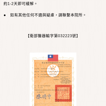
約
1-2
天即可緩解。
● 如有其他任何不適與疑慮，請聯繫本院所。
【衛部醫器輸字第
032223
號】