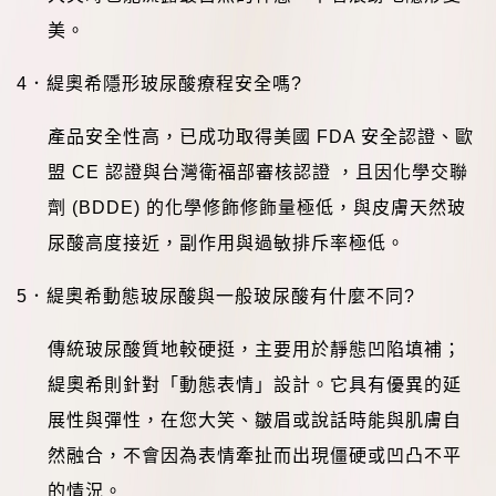
美。
4
．
緹奧希隱形玻尿酸療程安全嗎
?
產品安全性高，已成功取得美國
FDA
安全認證、歐
盟
CE
認證與台灣衛福部審核認證
，且因化學交聯
劑
(BDDE)
的化學修飾修飾量極低，與皮膚天然玻
尿酸高度接近，副作用與過敏排斥率極低。
5
．緹奧希動態玻尿酸與一般玻尿酸有什麼不同
?
傳統玻尿酸質地較硬挺，主要用於靜態凹陷填補；
緹奧希則針對「動態表情」設計。它具有優異的延
展性與彈性，在您大笑、皺眉或說話時能與肌膚自
然融合，不會因為表情牽扯而出現僵硬或凹凸不平
的情況。