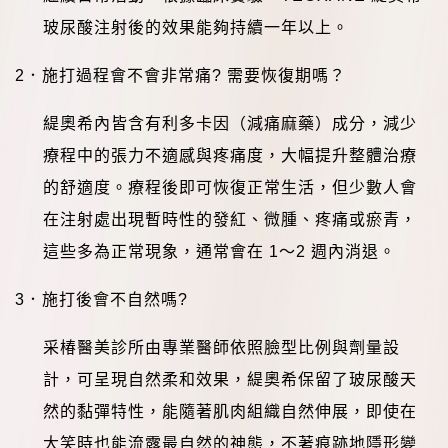
玻尿酸注射後的效果能夠持續一年以上。
2
．
施打過程會不會非常痛
?
需要恢復期嗎？
緹奧希內皆含有利多卡因（減痛麻藥）成分，減少
療程中的張力不適感與疼痛度，大幅提升整體治療
的舒適度。療程後即可恢復正常生活，但少數人會
在注射處出現暫時性的發紅、微腫、疼痛或瘀青，
這些多為正常現象，通常會在
1
～
2
週內消退。
3
．
施打後會不自然嗎
?
采椿醫美診所由專業醫師依照臉型比例與劑量設
計，可呈現自然柔和效果，緹奧希保留了玻尿酸天
然的黏彈特性，能隨著肌肉組織自然伸展，即使在
大笑時也能流露最自然的神態，不著痕跡地隱形變