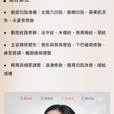
●
臉部凹陷填補：
太陽穴凹陷、臉頰凹陷、蘋果肌流
失、夫妻宮修飾
●
動態紋路修飾：
法令紋、木偶紋、唇周細紋、頸紋
●
五官精修塑形：
唇形與唇珠塑造、下巴線條修飾、
鼻型微調、輪廓線條調整
●
眼周與細節調整：
淚溝修飾、眼周凹陷改善、細紋
填補