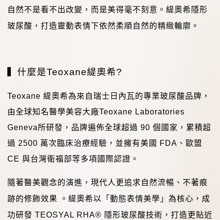
自然不是看不出改變，而是美得毫不刻意。緹奧希隱形
玻尿酸，打造靈動表情下依然柔順自然的精緻輪廓。
▍
什麼是
Teoxane
緹奧希
?
Teoxane
緹奧希為來自瑞士日內瓦的專業玻尿酸品牌，
由全球知名醫學美容大廠
Teoxane Laboratories
Geneva
所研發，品牌遍佈全球超過
90
個國家，累積超
過
2500
萬次臨床治療經驗，並擁有美國
FDA
、歐盟
CE
與台灣衛福部等多項國際認證。
隨著醫美觀念的演進，現代人更追求自然流暢、不著痕
跡的修飾效果
。緹奧希以「動態表情美學」為核心，成
功研發
TEOSYAL RHA®
隱形玻尿酸技術，打造更貼近