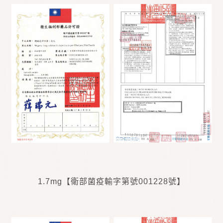
1.7mg
【衛部菌疫輸字第號
001228
號】