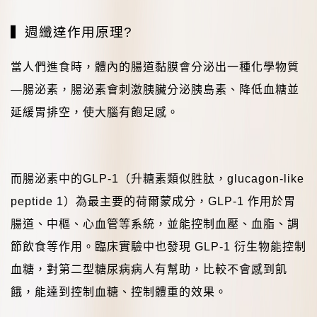
▍
週纖達作用原理
?
當人們進食時，體內的腸道黏膜會分泌出一種化學物質
—腸泌素，腸泌素會刺激胰臟分泌胰島素、降低血糖並
延緩胃排空，使大腦有飽足感。
而腸泌素中的
GLP-1
（升糖素類似胜肽，
glucagon-like
peptide 1
）為最主要的荷爾蒙成分，
GLP-1
作用於胃
腸道、中樞、心血管等系統，並能控制血壓、血脂、調
節飲食等作用。臨床實驗中也發現
GLP-1
衍生物能控制
血糖，對第二型糖尿病病人有幫助，比較不會感到飢
餓，能達到控制血糖、控制體重的效果。