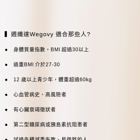
▍
週纖達
Wegovy
適合那些人
?
● 身體質量指數，
BMI
超過
30
以上
● 過重
BMI
介於
27-30
●
12
歲以上青少年，體重超過
60kg
● 心血管病史、高風險者
● 有心臟衰竭徵狀者
● 第二型糖尿病或胰島素抗阻患者
● 試過各種減重失敗、易復胖的人