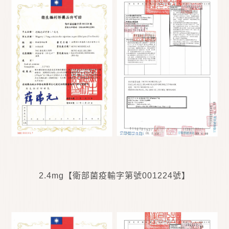
2.4mg
【衛部菌疫輸字第號
001224
號】