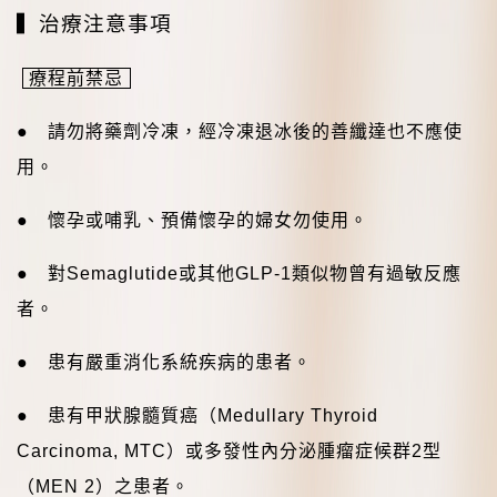
▍
治療注意事項
療程前禁忌
● 請勿將藥劑冷凍，經冷凍退冰後的善纖達也不應使
用。
● 懷孕或哺乳、預備懷孕的婦女勿使用。
● 對
Semaglutide
或其他
GLP-1
類似物曾有過敏反應
者。
● 患有嚴重消化系統疾病的患者。
● 患有甲狀腺髓質癌（
Medullary Thyroid
Carcinoma, MTC
）或多發性內分泌腫瘤症候群
2
型
（
MEN 2
）之患者。