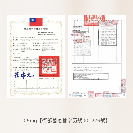
0.5mg
【衛部菌疫輸字第號
001226
號】