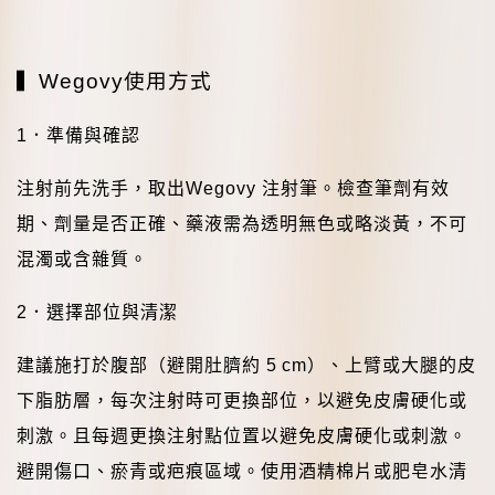
▍
Wegovy
使用方式
1
．
準備與確認
注射前先洗手，取出
Wegovy
注射筆。檢查筆劑有效
期、劑量是否正確、藥液需為透明無色或略淡黃，不可
混濁或含雜質。
2
．
選擇部位與清潔
建議施打於腹部（避開肚臍約
5 cm
）、上臂或大腿的皮
下脂肪層，每次注射時可更換部位，以避免皮膚硬化或
刺激。且每週更換注射點位置以避免皮膚硬化或刺激。
避開傷口、瘀青或疤痕區域。使用酒精棉片或肥皂水清