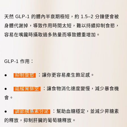
天然
GLP
‑
1
的體內半衰期極短，約
1.5–2
分鐘便會被
身體代謝掉，導致作用時間太短，難以持續抑制食慾，
容易在嘴饞時攝取過多熱量而導致體重增加。
GLP-1
作用：
●
抑制食慾
：讓你更容易產生飽足感。
●
延緩胃排空
：讓食物消化速度變慢，減少暴食機
會。
●
調節胰島素分泌
：幫助血糖穩定，並減少昇糖素
的釋放，抑制肝臟的葡萄糖釋放。