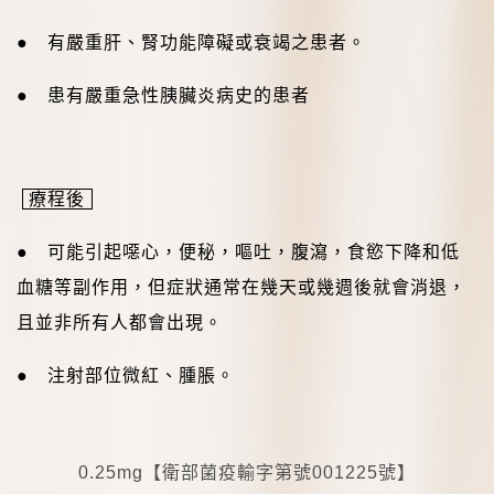
● 有嚴重肝、腎功能障礙或衰竭之患者。
● 患有嚴重急性胰臟炎病史的患者
療程後
●
可能引起噁心，便秘，嘔吐，腹瀉，食慾下降和低
血糖等副作用，但症狀通常在幾天或幾週後就會消退，
且並非所有人都會出現。
● 注射部位微紅、腫脹
。
0.25mg
【衛部菌疫輸字第號
001225
號】