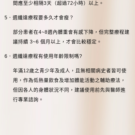
間應至少相隔
3
天（超過
72
小時）以上。
5
．週纖達療程要多久才會瘦？
部分患者在
4~8
週內體重會有感下降，但完整療程建
議持續
3~6
個月以上，才會比較穩定。
6
．週纖達療程有使用年齡限制嗎
?
年滿
12
歲之青少年及成人，且無相關病史者皆可使
用，作為低熱量飲食及增加體能活動之輔助療法，
但因各人的身體狀況不同，建議使用前先與醫師進
行專業諮詢。