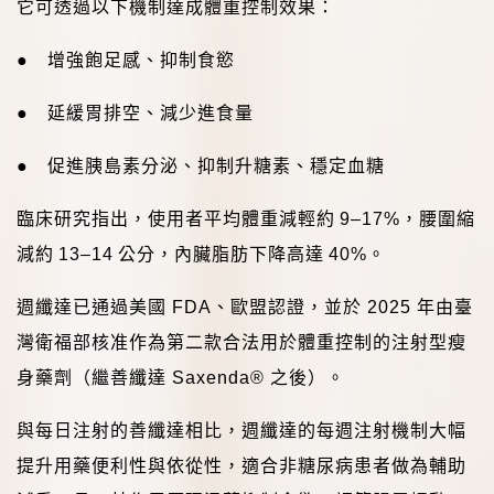
它可透過以下機制達成體重控制效果：
●
增強飽足感、抑制食慾
●
延緩胃排空、減少進食量
●
促進胰島素分泌、抑制升糖素、穩定血糖
臨床研究指出，使用者平均體重減輕約
9–17%
，腰圍縮
減約
13–14
公分，內臟脂肪下降高達
40%
。
週纖達已通過美國
FDA
、歐盟認證，並於
2025
年由臺
灣衛福部核准作為第二款合法用於體重控制的注射型瘦
身藥劑（繼善纖達
Saxenda®
之後）。
與每日注射的善纖達相比，週纖達的每週注射機制大幅
提升用藥便利性與依從性，適合非糖尿病患者做為輔助