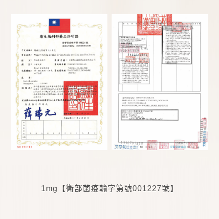
1mg
【衛部菌疫輸字第號
001227
號】