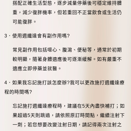
搭配正確生活型態，逐步減量停藥後可穩定維持體
重，減少復胖機率，但若重回不正當飲食或生活仍
可能復胖。
3
．使用週纖達會有副作用嗎
?
常見副作用包括噁心、腹瀉、便秘等，通常於初期
較明顯，隨著身體適應後可逐漸緩解。如有嚴重不
適應立即停藥並就醫。
4
．如果我忘記施打該怎麼辦
?
我可以更改施打週纖達療
程的時間嗎
?
忘記施打週纖達療程時，建議在
5
天內盡快補打；如
果超過
5
天則跳過，請依照原訂時間點，繼續注射下
一劑；若您想要改變注射日期，請記得兩次注射之