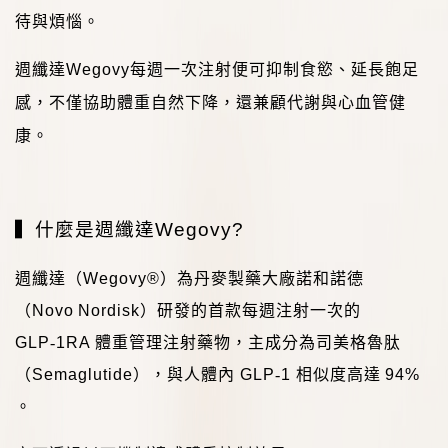
待與煩惱。
週纖達
Wegovy
每週一次注射便可抑制食慾、延長飽足
感，不僅協助體重自然下降，還兼顧代謝與心血管健
康。
▍
什麼是週纖達
Wegovy?
週纖達（
Wegovy®
）為丹麥製藥大廠諾和諾德
（
Novo Nordisk
）研發的首款每週注射一次的
GLP
‑
1RA
體重管理注射藥物，主成分為司美格魯肽
（
Semaglutide
），與人體內
GLP
‑
1
相似度高達
94%
。